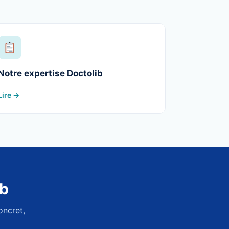
Notre expertise Doctolib
Lire →
ib
oncret,