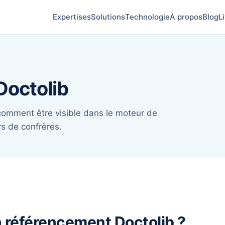
Expertises
Solutions
Technologie
À propos
Blog
L
Doctolib
i comment être visible dans le moteur de
rs de confrères.
n référencement Doctolib ?