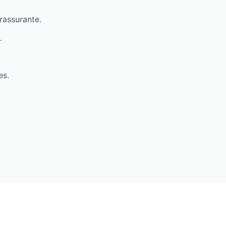
rassurante.
.
es.