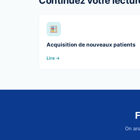
Continuez votre lectur
Acquisition de nouveaux patients
Lire →
F
On ana